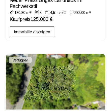
Neuer Preis! Uriges Landhaus im
Fachwerkstil
130,30 m²
3
4,5
2
292,00 m²
Kaufpreis
125.000 €
Immobilie anzeigen
Verfügbar