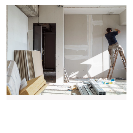
RATGEBER „ENERGETISCH
SANIEREN“
MEHR ERFAHREN »