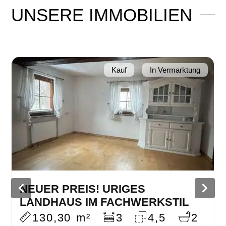
UNSERE
IMMOBILIEN
Kauf
In Vermarktung
NEUER PREIS – GUT GELEGENES
GRUNDSTÜCK IN DIEDESHEIM
989,00 m²